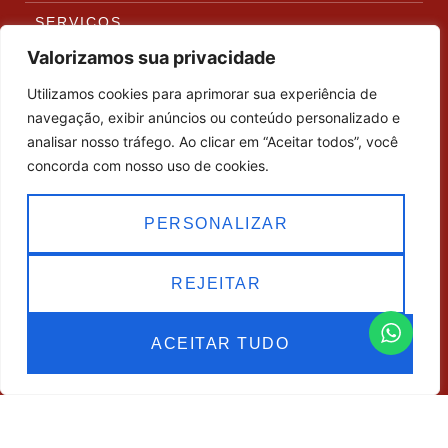
SERVIÇOS
Projetos de arquitetura
Valorizamos sua privacidade
Aprovação em orgãos públicos
Utilizamos cookies para aprimorar sua experiência de
Design de Interiores & decoração
navegação, exibir anúncios ou conteúdo personalizado e
analisar nosso tráfego. Ao clicar em “Aceitar todos”, você
Iluminação / Projeto Luminotécnico
concorda com nosso uso de cookies.
Projetos de Reforma / RetroFit
Assessoria em Acabamento e Revestimento
PERSONALIZAR
SOBRE NÓS
O escritório Dreison Santini Arquitetura destaca-se
REJEITAR
na criação de projetos de arquitetura de alto padrão,
desenvolvendo espaços residenciais e comerciais
ACEITAR TUDO
que combinam elegância, praticidade e
exclusividade. Especializado em arquitetura e design
de interiores, o escritório concebe ambientes
modernos e personalizados, pensados para traduzir
a identidade e o estilo de vida de cada cliente em