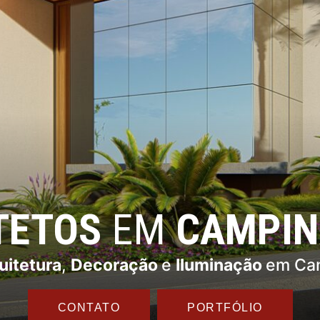
TETOS
EM
CAMPIN
uitetura
,
Decoração
e
Iluminação
em Cam
CONTATO
PORTFÓLIO