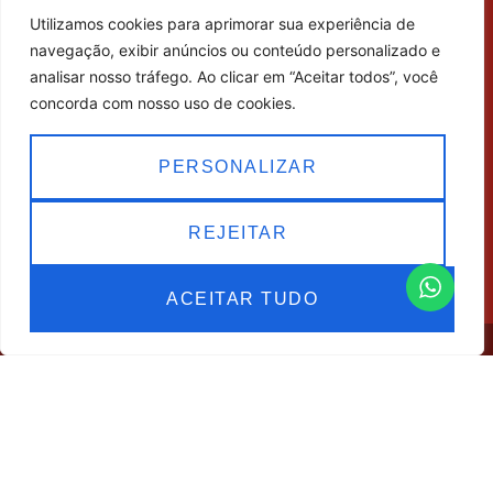
Assessoria em Acabamento e Revestimento
Utilizamos cookies para aprimorar sua experiência de
SOBRE NÓS
navegação, exibir anúncios ou conteúdo personalizado e
O escritório Dreison Santini Arquitetura destaca-se
analisar nosso tráfego. Ao clicar em “Aceitar todos”, você
na criação de projetos de arquitetura de alto padrão,
concorda com nosso uso de cookies.
desenvolvendo espaços residenciais e comerciais
que combinam elegância, praticidade e
PERSONALIZAR
exclusividade. Especializado em arquitetura e design
de interiores, o escritório concebe ambientes
modernos e personalizados, pensados para traduzir
REJEITAR
a identidade e o estilo de vida de cada cliente em
Campinas e região.
ACEITAR TUDO
© COPYRIGHT DREISON SANTINI – ESCRITÓRIO
DE ARQUITETURA 2026 | SITE:
AGÊNCIA
SACCHI DESIGN